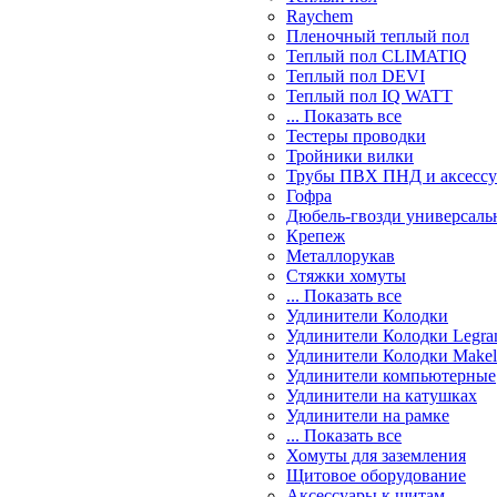
Raychem
Пленочный теплый пол
Теплый пол CLIMATIQ
Теплый пол DEVI
Теплый пол IQ WATT
... Показать все
Тестеры проводки
Тройники вилки
Трубы ПВХ ПНД и аксесс
Гофра
Дюбель-гвозди универсаль
Крепеж
Металлорукав
Стяжки хомуты
... Показать все
Удлинители Колодки
Удлинители Колодки Legra
Удлинители Колодки Makel
Удлинители компьютерные
Удлинители на катушках
Удлинители на рамке
... Показать все
Хомуты для заземления
Щитовое оборудование
Аксессуары к щитам