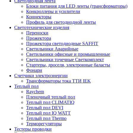
Светодиодная лента
Блоки питания для LED ленты (трансформаторы)
Конкроллеры и усилители
Коннекторы
Профиль для светодиодной ленты
Светотехнические изделия
Переноски
Прожектора
Прожектора светодиодные SAFFIT
Светильники Аварийные
Светильники офисные и промышленные
Светильники точечные Светкомплект
Стартеры, дроселя, электронные баласты
Фонари
Счетчики электроэнергии
Трансформаторы тока ТТИ IEK
Теплый пол
Raychem
Пленочный теплый пол
Теплый пол CLIMATIQ
Теплый пол DEVI
Теплый пол IQ WATT
Теплый пол Thermo
Терморегуляторы
Тестеры проводки