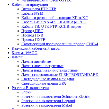
Металлический лоток OSTEC
Кабельная продукция
Витая пара FTP UTP
Кабель NYM
Кабель в резиновой изоляции КГтп-ХЛ
Кабель ВВГнг(А)-LS, ВВГнг(А)-FRLS
Кабель ТВ, UTP, FTP, КСПВ, видео
Провод ПВС
Провод ПУВ
Провод ПУГВ
Самонесущий изолированный провод СИП-4
Калужский кабельный завод
Клемма WAGO
Лампы
Лампы линейные
Лампы люминесцентные
Лампы накаливания стандартные
Лампы светодиодные ELEKTROSTANDARD
Светодиодные лампы Navigator
Светодиодные лампы ЭРА
Розетки Выключатели
Блоки
Розетки и выключатели Schneider Electric
Розетки и выключатели Legrand
Розетки и выключатели Makel