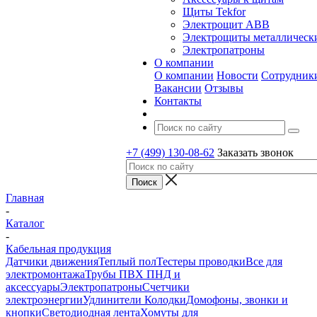
Щиты Tekfor
Электрощит АВВ
Электрощиты металлическ
Электропатроны
О компании
О компании
Новости
Сотрудник
Вакансии
Отзывы
Контакты
+7 (499) 130-08-62
Заказать звонок
Главная
-
Каталог
-
Кабельная продукция
Датчики движения
Теплый пол
Тестеры проводки
Все для
электромонтажа
Трубы ПВХ ПНД и
аксессуары
Электропатроны
Счетчики
электроэнергии
Удлинители Колодки
Домофоны, звонки и
кнопки
Светодиодная лента
Хомуты для