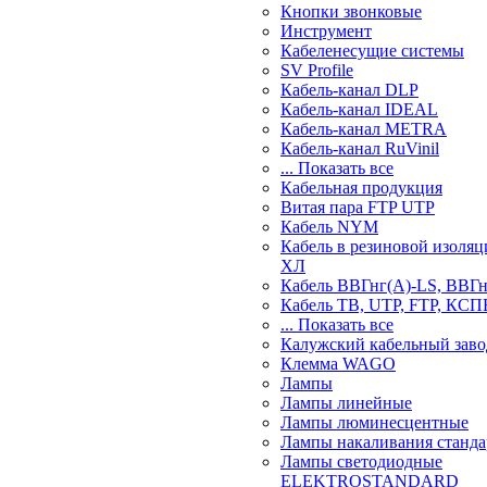
Кнопки звонковые
Инструмент
Кабеленесущие системы
SV Profile
Кабель-канал DLP
Кабель-канал IDEAL
Кабель-канал METRA
Кабель-канал RuVinil
... Показать все
Кабельная продукция
Витая пара FTP UTP
Кабель NYM
Кабель в резиновой изоляц
ХЛ
Кабель ВВГнг(А)-LS, ВВГ
Кабель ТВ, UTP, FTP, КСП
... Показать все
Калужский кабельный заво
Клемма WAGO
Лампы
Лампы линейные
Лампы люминесцентные
Лампы накаливания станд
Лампы светодиодные
ELEKTROSTANDARD