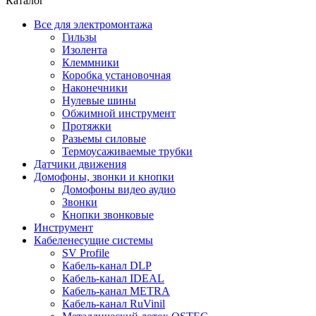
Каталог
Все для электромонтажа
Гильзы
Изолента
Клеммники
Коробка установочная
Наконечники
Нулевые шины
Обжимной инструмент
Протяжки
Разьемы силовые
Термоусаживаемые трубки
Датчики движения
Домофоны, звонки и кнопки
Домофоны видео аудио
Звонки
Кнопки звонковые
Инструмент
Кабеленесущие системы
SV Profile
Кабель-канал DLP
Кабель-канал IDEAL
Кабель-канал METRA
Кабель-канал RuVinil