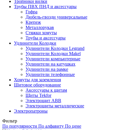
Тройники вилки
Трубы ПВХ ПНД и аксессуары
Гофра
Дюбель-гвозди универсальные
Крепеж
Металлорукав
Стяжки хомуты
Трубы и аксессуары
Удлинители Колодки
Удлинители Колодки Legrand
Удлинители Колодки Makel
Удлинители компьютерные
Удлинители на катушках
Удлинители на рамке
Удлинители телефонные
Хомуты для заземления
Щитовое оборудование
Аксессуары к щитам
Щиты Tekfor
Электрощит АВВ
Электрощиты металлические
Электропатроны
Фильтр
По популярности
По алфавиту
По цене