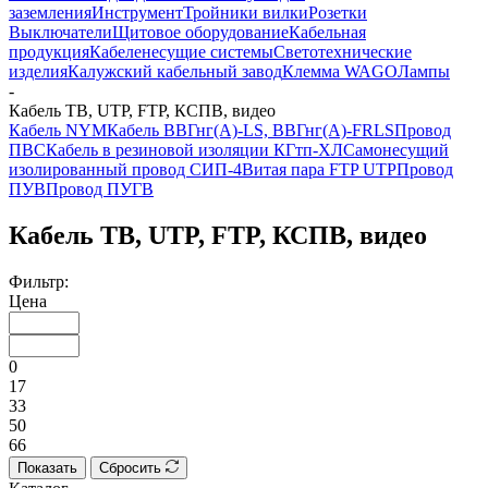
заземления
Инструмент
Тройники вилки
Розетки
Выключатели
Щитовое оборудование
Кабельная
продукция
Кабеленесущие системы
Светотехнические
изделия
Калужский кабельный завод
Клемма WAGO
Лампы
-
Кабель ТВ, UTP, FTP, КСПВ, видео
Кабель NYM
Кабель ВВГнг(А)-LS, ВВГнг(А)-FRLS
Провод
ПВС
Кабель в резиновой изоляции КГтп-ХЛ
Самонесущий
изолированный провод СИП-4
Витая пара FTP UTP
Провод
ПУВ
Провод ПУГВ
Кабель ТВ, UTP, FTP, КСПВ, видео
Фильтр:
Цена
0
17
33
50
66
Показать
Сбросить