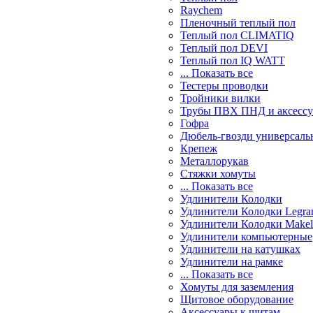
Raychem
Пленочный теплый пол
Теплый пол CLIMATIQ
Теплый пол DEVI
Теплый пол IQ WATT
... Показать все
Тестеры проводки
Тройники вилки
Трубы ПВХ ПНД и аксесс
Гофра
Дюбель-гвозди универсаль
Крепеж
Металлорукав
Стяжки хомуты
... Показать все
Удлинители Колодки
Удлинители Колодки Legra
Удлинители Колодки Makel
Удлинители компьютерные
Удлинители на катушках
Удлинители на рамке
... Показать все
Хомуты для заземления
Щитовое оборудование
Аксессуары к щитам