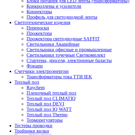
Блоки питания для LED ленты (трансформаторы)
Конкроллеры и усилители
Коннекторы
Профиль для светодиодной ленты
Светотехнические изделия
Переноски
Прожектора
Прожектора светодиодные SAFFIT
Светильники Аварийные
Светильники офисные и промышленные
Светильники точечные Светкомплект
Стартеры, дроселя, электронные баласты
Фонари
Счетчики электроэнергии
Трансформаторы тока ТТИ IEK
Теплый пол
Raychem
Пленочный теплый пол
Теплый пол CLIMATIQ
Теплый пол DEVI
Теплый пол IQ WATT
Теплый пол Thermo
Терморегуляторы
Тестеры проводки
Тройники вилки