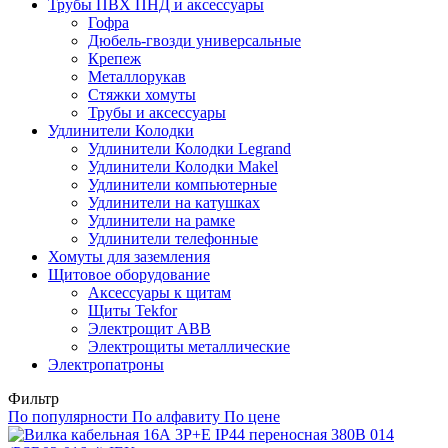
Трубы ПВХ ПНД и аксессуары
Гофра
Дюбель-гвозди универсальные
Крепеж
Металлорукав
Стяжки хомуты
Трубы и аксессуары
Удлинители Колодки
Удлинители Колодки Legrand
Удлинители Колодки Makel
Удлинители компьютерные
Удлинители на катушках
Удлинители на рамке
Удлинители телефонные
Хомуты для заземления
Щитовое оборудование
Аксессуары к щитам
Щиты Tekfor
Электрощит АВВ
Электрощиты металлические
Электропатроны
Фильтр
По популярности
По алфавиту
По цене