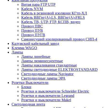
Кабельная продукция
Витая пара FTP UTP
Кабель NYM
Кабель в резиновой изоляции КГтп-ХЛ
Кабель ВВГнг(А)-LS, ВВГнг(А)-FRLS
Кабель ТВ, UTP, FTP, КСПВ, видео
Провод ПВС
Провод ПУВ
Провод ПУГВ
Самонесущий изолированный провод СИП-4
Калужский кабельный завод
Клемма WAGO
Лампы
Лампы линейные
Лампы люминесцентные
Лампы накаливания стандартные
Лампы светодиодные ELEKTROSTANDARD
Светодиодные лампы Navigator
Светодиодные лампы ЭРА
Розетки Выключатели
Блоки
Розетки и выключатели Schneider Electric
Розетки и выключатели Legrand
Розетки и выключатели Makel
Светодиодная лента