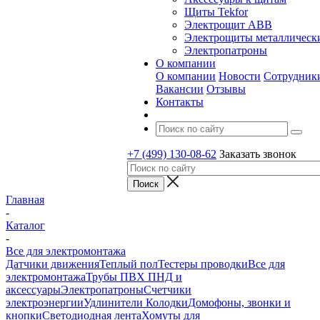
Щиты Tekfor
Электрощит АВВ
Электрощиты металлическ
Электропатроны
О компании
О компании
Новости
Сотрудник
Вакансии
Отзывы
Контакты
+7 (499) 130-08-62
Заказать звонок
Главная
-
Каталог
-
Все для электромонтажа
Датчики движения
Теплый пол
Тестеры проводки
Все для
электромонтажа
Трубы ПВХ ПНД и
аксессуары
Электропатроны
Счетчики
электроэнергии
Удлинители Колодки
Домофоны, звонки и
кнопки
Светодиодная лента
Хомуты для