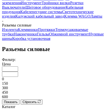
заземления
Инструмент
Тройники вилки
Розетки
Выключатели
Щитовое оборудование
Кабельная
продукция
Кабеленесущие системы
Светотехнические
изделия
Калужский кабельный завод
Клемма WAGO
Лампы
-
Разьемы силовые
Изолента
Клеммники
Протяжки
Термоусаживаемые
трубки
Наконечники
Гильзы
Обжимной инструмент
Нулевые
шины
Коробка установочная
Разьемы силовые
Фильтр:
Цена
0
150
300
450
600
Показать
Сбросить
Каталог