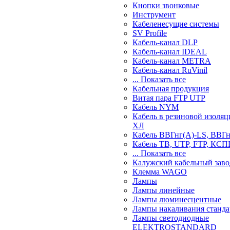
Кнопки звонковые
Инструмент
Кабеленесущие системы
SV Profile
Кабель-канал DLP
Кабель-канал IDEAL
Кабель-канал METRA
Кабель-канал RuVinil
... Показать все
Кабельная продукция
Витая пара FTP UTP
Кабель NYM
Кабель в резиновой изоляц
ХЛ
Кабель ВВГнг(А)-LS, ВВГ
Кабель ТВ, UTP, FTP, КСП
... Показать все
Калужский кабельный заво
Клемма WAGO
Лампы
Лампы линейные
Лампы люминесцентные
Лампы накаливания станд
Лампы светодиодные
ELEKTROSTANDARD