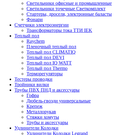
Светильники офисные и промышленные
Светильники точечные Светкомплект
Стартеры, дроселя, электронные баласты
Фонари
Счетчики электроэнергии
Трансформаторы тока ТТИ IEK
Теплый пол
Raychem
Пленочный теплый пол
Теплый пол CLIMATIQ
Теплый пол DEVI
Теплый пол IQ WATT
Теплый пол Thermo
Терморегуляторы
Тестеры проводки
Тройники вилки
Трубы ПВХ ПНД и аксессуары
Гофра
Дюбель-гвозди универсальные
Крепеж
Металлорукав
Стяжки хомуты
Трубы и аксессуары
Удлинители Колодки
Удлинители Колодки Legrand