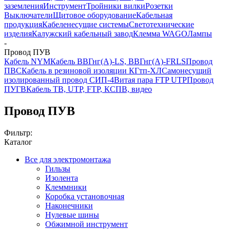
заземления
Инструмент
Тройники вилки
Розетки
Выключатели
Щитовое оборудование
Кабельная
продукция
Кабеленесущие системы
Светотехнические
изделия
Калужский кабельный завод
Клемма WAGO
Лампы
-
Провод ПУВ
Кабель NYM
Кабель ВВГнг(А)-LS, ВВГнг(А)-FRLS
Провод
ПВС
Кабель в резиновой изоляции КГтп-ХЛ
Самонесущий
изолированный провод СИП-4
Витая пара FTP UTP
Провод
ПУГВ
Кабель ТВ, UTP, FTP, КСПВ, видео
Провод ПУВ
Фильтр:
Каталог
Все для электромонтажа
Гильзы
Изолента
Клеммники
Коробка установочная
Наконечники
Нулевые шины
Обжимной инструмент