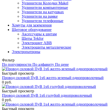
Удлинители Колодки Makel
Удлинители компьютерные
Удлинители на катушках
Удлинители на рамке
Удлинители телефонные
Хомуты для заземления
Щитовое оборудование
Аксессуары к щитам
Щиты Tekfor
Электрощит АВВ
Электрощиты металлические
Электропатроны
Фильтр
По популярности
По алфавиту
По цене
Быстрый просмотр
Провод силовой ПуВ 1х6 желто-зеленый однопроволочный
0
руб.
Быстрый просмотр
Провод силовой ПуВ 1х6 голубой однопроволочный
0
руб.
Быстрый просмотр