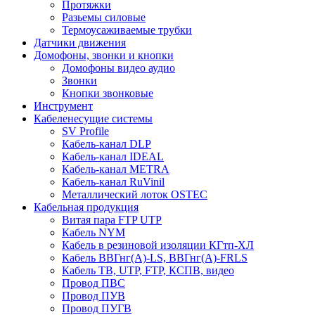
Протяжки
Разьемы силовые
Термоусаживаемые трубки
Датчики движения
Домофоны, звонки и кнопки
Домофоны видео аудио
Звонки
Кнопки звонковые
Инструмент
Кабеленесущие системы
SV Profile
Кабель-канал DLP
Кабель-канал IDEAL
Кабель-канал METRA
Кабель-канал RuVinil
Металлический лоток OSTEC
Кабельная продукция
Витая пара FTP UTP
Кабель NYM
Кабель в резиновой изоляции КГтп-ХЛ
Кабель ВВГнг(А)-LS, ВВГнг(А)-FRLS
Кабель ТВ, UTP, FTP, КСПВ, видео
Провод ПВС
Провод ПУВ
Провод ПУГВ