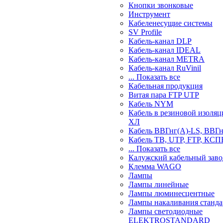
Кнопки звонковые
Инструмент
Кабеленесущие системы
SV Profile
Кабель-канал DLP
Кабель-канал IDEAL
Кабель-канал METRA
Кабель-канал RuVinil
... Показать все
Кабельная продукция
Витая пара FTP UTP
Кабель NYM
Кабель в резиновой изоляц
ХЛ
Кабель ВВГнг(А)-LS, ВВГ
Кабель ТВ, UTP, FTP, КСП
... Показать все
Калужский кабельный заво
Клемма WAGO
Лампы
Лампы линейные
Лампы люминесцентные
Лампы накаливания станд
Лампы светодиодные
ELEKTROSTANDARD