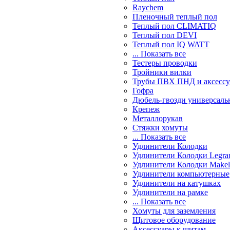
Raychem
Пленочный теплый пол
Теплый пол CLIMATIQ
Теплый пол DEVI
Теплый пол IQ WATT
... Показать все
Тестеры проводки
Тройники вилки
Трубы ПВХ ПНД и аксесс
Гофра
Дюбель-гвозди универсаль
Крепеж
Металлорукав
Стяжки хомуты
... Показать все
Удлинители Колодки
Удлинители Колодки Legra
Удлинители Колодки Makel
Удлинители компьютерные
Удлинители на катушках
Удлинители на рамке
... Показать все
Хомуты для заземления
Щитовое оборудование
Аксессуары к щитам