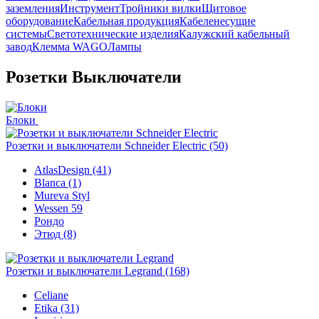
заземления
Инструмент
Тройники вилки
Щитовое
оборудование
Кабельная продукция
Кабеленесущие
системы
Светотехнические изделия
Калужский кабельный
завод
Клемма WAGO
Лампы
Розетки Выключатели
Блоки
Розетки и выключатели Schneider Electric
(50)
AtlasDesign (41)
Blanca (1)
Mureva Styl
Wessen 59
Рондо
Этюд (8)
Розетки и выключатели Legrand
(168)
Celiane
Etika (31)