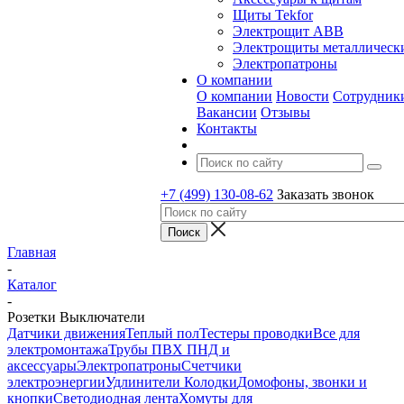
Щиты Tekfor
Электрощит АВВ
Электрощиты металлическ
Электропатроны
О компании
О компании
Новости
Сотрудник
Вакансии
Отзывы
Контакты
+7 (499) 130-08-62
Заказать звонок
Главная
-
Каталог
-
Розетки Выключатели
Датчики движения
Теплый пол
Тестеры проводки
Все для
электромонтажа
Трубы ПВХ ПНД и
аксессуары
Электропатроны
Счетчики
электроэнергии
Удлинители Колодки
Домофоны, звонки и
кнопки
Светодиодная лента
Хомуты для