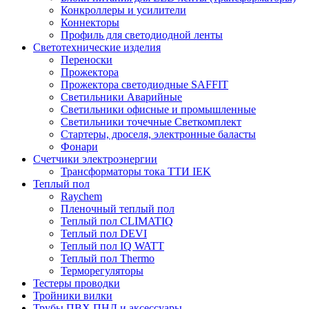
Конкроллеры и усилители
Коннекторы
Профиль для светодиодной ленты
Светотехнические изделия
Переноски
Прожектора
Прожектора светодиодные SAFFIT
Светильники Аварийные
Светильники офисные и промышленные
Светильники точечные Светкомплект
Стартеры, дроселя, электронные баласты
Фонари
Счетчики электроэнергии
Трансформаторы тока ТТИ IEK
Теплый пол
Raychem
Пленочный теплый пол
Теплый пол CLIMATIQ
Теплый пол DEVI
Теплый пол IQ WATT
Теплый пол Thermo
Терморегуляторы
Тестеры проводки
Тройники вилки
Трубы ПВХ ПНД и аксессуары