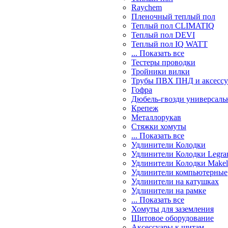
Raychem
Пленочный теплый пол
Теплый пол CLIMATIQ
Теплый пол DEVI
Теплый пол IQ WATT
... Показать все
Тестеры проводки
Тройники вилки
Трубы ПВХ ПНД и аксесс
Гофра
Дюбель-гвозди универсаль
Крепеж
Металлорукав
Стяжки хомуты
... Показать все
Удлинители Колодки
Удлинители Колодки Legra
Удлинители Колодки Makel
Удлинители компьютерные
Удлинители на катушках
Удлинители на рамке
... Показать все
Хомуты для заземления
Щитовое оборудование
Аксессуары к щитам