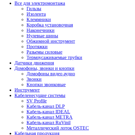
Все для электромонтажа
Гильзы
Изолента
Клеммники
Коробка установочная
Наконечники
Нулевые шины
Обжимной инструмент
Протяжки
Разьемы силовые
Термоусаживаемые трубки
Датчики движения
Домофоны, звонки и кнопки
Домофоны видео аудио
Звонки
Кнопки звонковые
Инструмент
Кабеленесущие системы
SV Profile
Кабель-канал DLP
Кабель-канал IDEAL
Кабель-канал METRA
Кабель-канал RuVinil
Металлический лоток OSTEC
Кабельная продукция