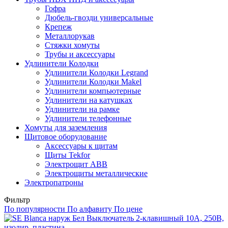
Гофра
Дюбель-гвозди универсальные
Крепеж
Металлорукав
Стяжки хомуты
Трубы и аксессуары
Удлинители Колодки
Удлинители Колодки Legrand
Удлинители Колодки Makel
Удлинители компьютерные
Удлинители на катушках
Удлинители на рамке
Удлинители телефонные
Хомуты для заземления
Щитовое оборудование
Аксессуары к щитам
Щиты Tekfor
Электрощит АВВ
Электрощиты металлические
Электропатроны
Фильтр
По популярности
По алфавиту
По цене