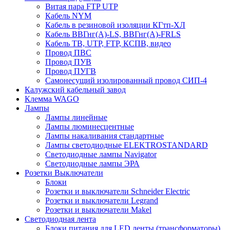
Витая пара FTP UTP
Кабель NYM
Кабель в резиновой изоляции КГтп-ХЛ
Кабель ВВГнг(А)-LS, ВВГнг(А)-FRLS
Кабель ТВ, UTP, FTP, КСПВ, видео
Провод ПВС
Провод ПУВ
Провод ПУГВ
Самонесущий изолированный провод СИП-4
Калужский кабельный завод
Клемма WAGO
Лампы
Лампы линейные
Лампы люминесцентные
Лампы накаливания стандартные
Лампы светодиодные ELEKTROSTANDARD
Светодиодные лампы Navigator
Светодиодные лампы ЭРА
Розетки Выключатели
Блоки
Розетки и выключатели Schneider Electric
Розетки и выключатели Legrand
Розетки и выключатели Makel
Светодиодная лента
Блоки питания для LED ленты (трансформаторы)