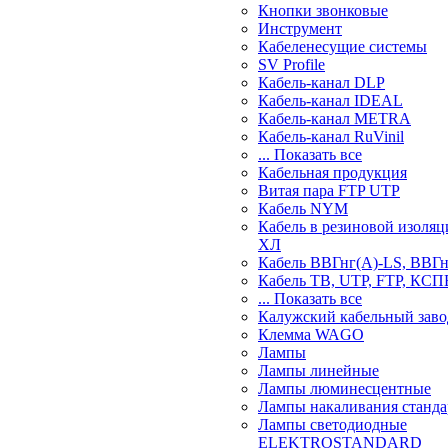
Кнопки звонковые
Инструмент
Кабеленесущие системы
SV Profile
Кабель-канал DLP
Кабель-канал IDEAL
Кабель-канал METRA
Кабель-канал RuVinil
... Показать все
Кабельная продукция
Витая пара FTP UTP
Кабель NYM
Кабель в резиновой изоляц
ХЛ
Кабель ВВГнг(А)-LS, ВВГ
Кабель ТВ, UTP, FTP, КСП
... Показать все
Калужский кабельный заво
Клемма WAGO
Лампы
Лампы линейные
Лампы люминесцентные
Лампы накаливания станд
Лампы светодиодные
ELEKTROSTANDARD