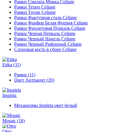
Рамки Смальта Мокка Celiane
Рамки Техно Celiane
Рамки Титан Celiane
Рамки Фактурная сталь Celiane
Рамки Фарфор Белая Феерия Celiane
Рамки Фиолетовая Перкаль Celiane
Рамки Черная Перкаль Celiane
Рамки Черный Никель Celiane
Рамки Черный Рифленый Celiane
Слоновая кость в сборе Celiane
Etika
(31)
Рамки (11)
Цвет Антрацит (20)
Inspiria
Механизмы Inspiria цвет белый
Mosaic
(18)
Oteo