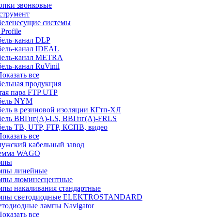
опки звонковые
струмент
беленесущие системы
Profile
бель-канал DLP
бель-канал IDEAL
бель-канал METRA
ель-канал RuVinil
 Показать все
бельная продукция
тая пара FTP UTP
бель NYM
бель в резиновой изоляции КГтп-ХЛ
бель ВВГнг(А)-LS, ВВГнг(А)-FRLS
ель ТВ, UTP, FTP, КСПВ, видео
 Показать все
лужский кабельный завод
емма WAGO
мпы
мпы линейные
мпы люминесцентные
мпы накаливания стандартные
мпы светодиодные ELEKTROSTANDARD
етодиодные лампы Navigator
 Показать все