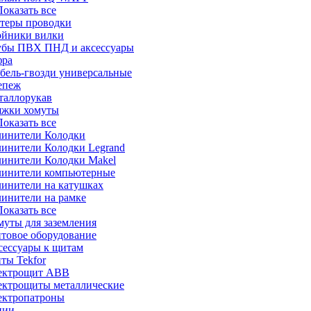
 Показать все
стеры проводки
ойники вилки
убы ПВХ ПНД и аксессуары
фра
бель-гвозди универсальные
епеж
таллорукав
яжки хомуты
 Показать все
линители Колодки
линители Колодки Legrand
линители Колодки Makel
линители компьютерные
линители на катушках
линители на рамке
 Показать все
муты для заземления
товое оборудование
сессуары к щитам
ты Tekfor
ектрощит АВВ
ектрощиты металлические
ектропатроны
нии