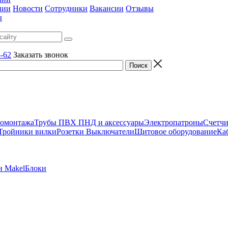
нии
Новости
Сотрудники
Вакансии
Отзывы
ы
8-62
Заказать звонок
ромонтажа
Трубы ПВХ ПНД и аксессуары
Электропатроны
Счетчи
Тройники вилки
Розетки Выключатели
Щитовое оборудование
Ка
и Makel
Блоки