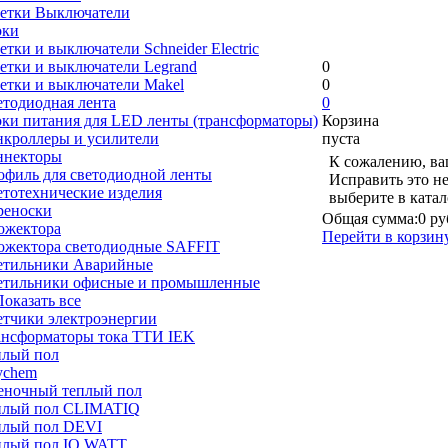
зетки Выключатели
оки
етки и выключатели Schneider Electric
етки и выключатели Legrand
0
етки и выключатели Makel
0
етодиодная лента
0
оки питания для LED ленты (трансформаторы)
Корзина
нкроллеры и усилители
пуста
ннекторы
К сожалению, ва
офиль для светодиодной ленты
Исправить это н
етотехнические изделия
выберите в ката
реноски
Общая сумма:
0 ру
ожектора
Перейти в корзин
ожектора светодиодные SAFFIT
етильники Аварийные
етильники офисные и промышленные
 Показать все
етчики электроэнергии
ансформаторы тока ТТИ IEK
плый пол
ychem
еночный теплый пол
плый пол CLIMATIQ
плый пол DEVI
плый пол IQ WATT