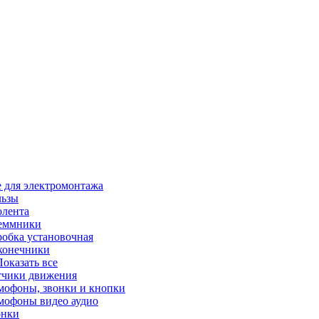
 для электромонтажа
льзы
олента
еммники
робка установочная
конечники
 Показать все
тчики движения
мофоны, звонки и кнопки
мофоны видео аудио
онки