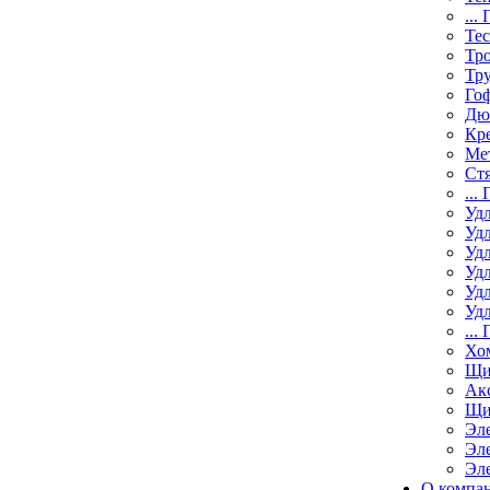
...
Те
Тр
Тр
Го
Дю
Кр
Ме
Ст
...
Уд
Уд
Уд
Уд
Уд
Уд
...
Хо
Щи
Ак
Щи
Эл
Эл
Эл
О компа