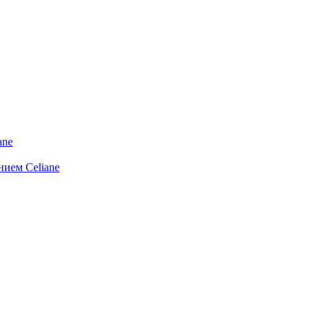
ane
ием Celiane