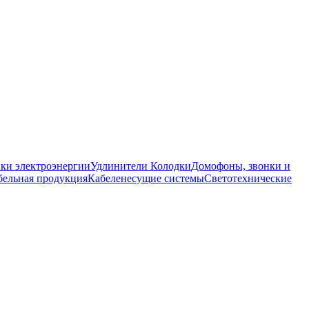
ки электроэнергии
Удлинители Колодки
Домофоны, звонки и
бельная продукция
Кабеленесущие системы
Светотехнические