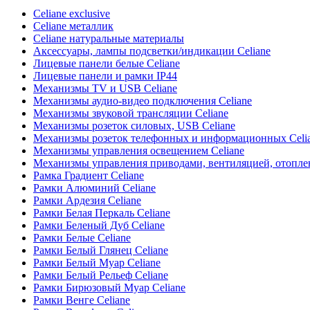
Celiane exclusive
Celiane металлик
Celiane натуральные материалы
Аксессуары, лампы подсветки/индикации Celiane
Лицевые панели белые Celiane
Лицевые панели и рамки IP44
Механизмы TV и USB Celiane
Механизмы аудио-видео подключения Celiane
Механизмы звуковой трансляции Celiane
Механизмы розеток силовых, USB Celiane
Механизмы розеток телефонных и информационных Celi
Механизмы управления освещением Celiane
Механизмы управления приводами, вентиляцией, отоплен
Рамка Градиент Celiane
Рамки Алюминий Celiane
Рамки Ардезия Celiane
Рамки Белая Перкаль Celiane
Рамки Беленый Дуб Celiane
Рамки Белые Celiane
Рамки Белый Глянец Celiane
Рамки Белый Муар Celiane
Рамки Белый Рельеф Celiane
Рамки Бирюзовый Муар Celiane
Рамки Венге Celiane