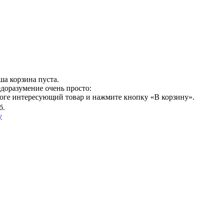
ша корзина пуста.
едоразумение очень просто:
логе интересующий товар и нажмите кнопку «В корзину».
б.
у