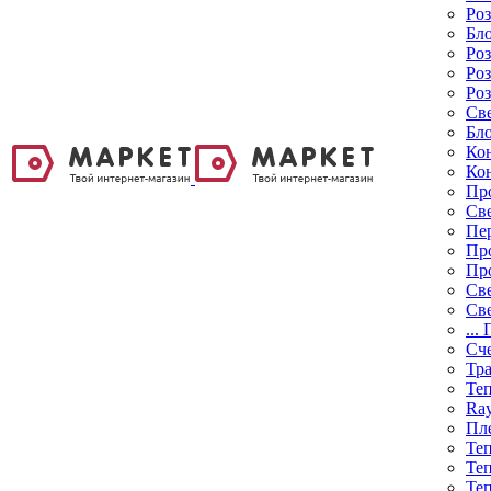
Ро
Бл
Роз
Роз
Роз
Св
Бл
Ко
Ко
Пр
Св
Пе
Пр
Пр
Св
Св
...
Сч
Тр
Те
Ra
Пл
Те
Те
Те