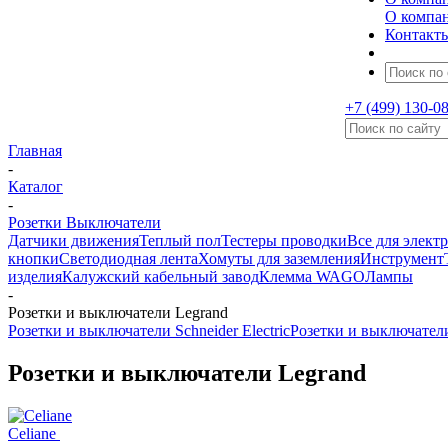
О компа
Контакт
+7 (499) 130-0
Главная
-
Каталог
-
Розетки Выключатели
Датчики движения
Теплый пол
Тестеры проводки
Все для элект
кнопки
Светодиодная лента
Хомуты для заземления
Инструмент
изделия
Калужский кабельный завод
Клемма WAGO
Лампы
-
Розетки и выключатели Legrand
Розетки и выключатели Schneider Electric
Розетки и выключател
Розетки и выключатели Legrand
Celiane