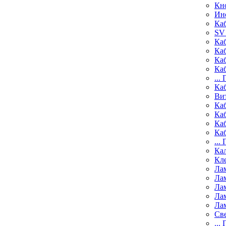
Кн
Ин
Ка
SV 
Ка
Ка
Ка
Каб
...
Ка
Ви
Ка
Ка
Ка
Каб
...
Ка
Кл
Ла
Ла
Ла
Ла
Ла
Св
...